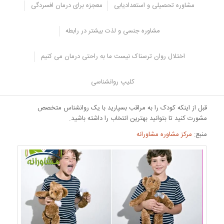
مشاوره تحصیلی و استعدادیابی
معجزه برای درمان افسردگی
امنیت بیشتر و بهتری می کند و راحت می تواند با افرادی غیر از والدین
در تعامل باشد و روابط خوبی را با آن ها داشته باشد.
اگر کودک شما می تواند صحبت کند از او بپرسید که روز خود را چطور
مشاوره جنسی و لذت بیشتر در رابطه
با مراقب گذراند و به او اجازه دهید در مورد افکار و احساساتش با شما
حرف بزند.
اختلال روان ترسناک نیست ما به راحتی درمان می کنیم
با مراقب در مورد مسائل مهم مانند تغذیه، خواباندن، بازی و تمیز کردن
کودک حرف بزنید و نکات مهم را به او گوشزد کند تا بتواند به خوبی
کلیپ روانشناسی
انجام دهد.
قبل از اینکه کودک را به مراقب بسپارید با یک روانشناس متخصص
مشورت کنید تا بتوانید بهترین انتخاب را داشته باشید.
منبع:
مرکز مشاوره مشاورانه