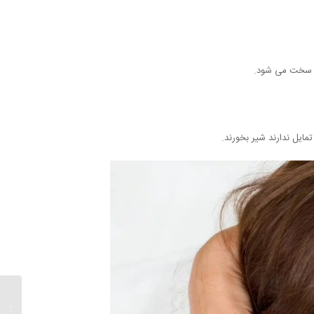
زاد سخت می شود.
ایل ندارند شیر بخورند.
پریود م