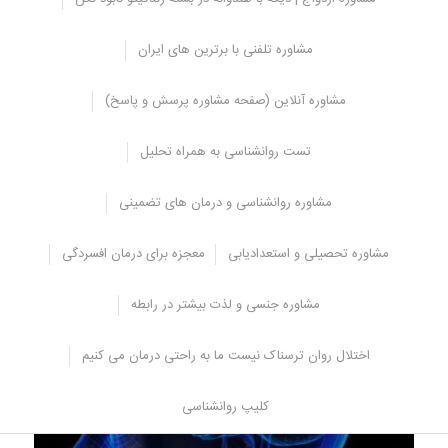
در کشور ایران نیز چند سال است که موضوعات مربوط به علوم شناختی
همواره مورد توجه افراد و نیز مهمان قرار گرفته‌اند و علاقمندان بسیار زیاد
مشاوره تلفنی با برترین های ایران
را در این حوزه به خود جذب نموده است که در ابتدای مطرح شدن این
حوزه افراد بیشتر به صورت شخصی به مطالعه‌ی پراکنده در این زمینه می
مشاوره آنلاین (صفحه مشاوره پرسش و پاسخ)
پرداختند.
اما گام به گام و با افزایش میزان تعامل و شناخت این رشته و همچنین
تست روانشناسی به همراه تحلیل
ارتباطات آن با سایر علوم از جمله روانشناسی انسان شناسی و زبان شناسی
پژوهشکده های بسیاری در این زمینه فعال شدند که در زمینه علوم
مشاوره روانشناسی و درمان های تضمینی
شناختی و علوم بنیادی در مناطق مختلف ایران مشغول به فعالیت هستند.
مشاوره تحصیلی و استعدادیابی
معجزه برای درمان افسردگی
مشاوره جنسی و لذت بیشتر در رابطه
اختلال روان ترسناک نیست ما به راحتی درمان می کنیم
کلیپ روانشناسی