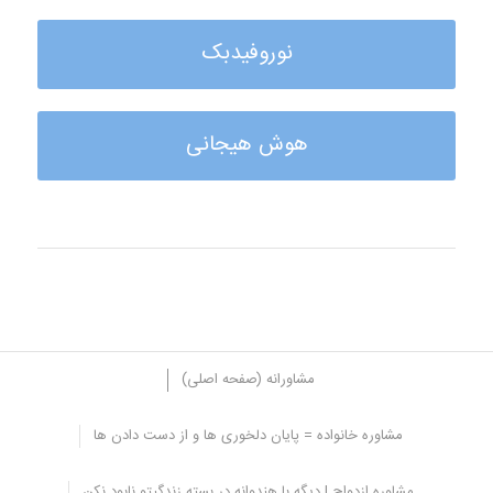
نوروفیدبک
هوش هیجانی
مشاورانه (صفحه اصلی)
مشاوره خانواده = پایان دلخوری ها و از دست دادن ها
علوم شناختی در ایران
مشاوره ازدواج | دیگه با هندوانه در بسته زندگیتو نابود نکن