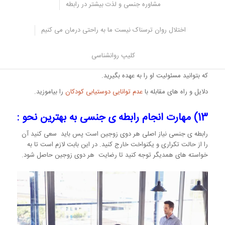
کنید دفعات بعدی نیز در حل مسئله خبره خواهید شد.
مشاوره جنسی و لذت بیشتر در رابطه
12) مهارت تربیت فرزند :
اختلال روان ترسناک نیست ما به راحتی درمان می کنیم
وقتی با همسر خود تصمیم می گیرید که جمع دو نفره خود را به سه نفر
ارتقا دهید لازم است مهارت هایی را نیز بیاموزید. شما با خواست خود
کلیپ روانشناسی
کودکی را به این دنیا وارد می کنید پس باید آن قدر کافی و توانمند باشید
که بتوانید مسئولیت او را به عهده بگیرید.
دلایل و راه های مقابله با
عدم توانایی دوستیابی کودکان
را بیاموزید.
13) مهارت انجام رابطه ی جنسی به بهترین نحو :
رابطه ی جنسی نیاز اصلی هر دوی زوجین است پس باید سعی کنید آن
را از حالت تکراری و یکنواخت خارج کنید. در این بابت لازم است تا به
خواسته های همدیگر توجه کنید تا رضایت هر دوی زوجین حاصل شود.