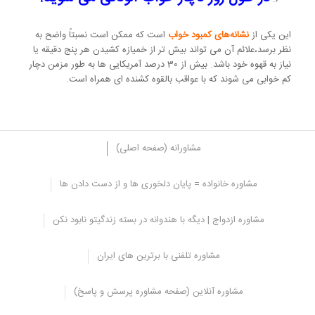
این یکی از
نشانه‌های کمبود خواب
است که ممکن است نسبتاً واضح به
نظر برسد،علائم آن می تواند بیش تر از خمیازه کشیدن هر پنج دقیقه یا
نیاز به قهوه خود باشد. بیش از 30 درصد آمریکایی ها به طور مزمن دچار
کم خوابی می شوند که با عواقب بالقوه کشنده ای همراه است.
مشاورانه (صفحه اصلی)
مشاوره خانواده = پایان دلخوری ها و از دست دادن ها
7. میل جنسی شما در حال کاهش است.
مشاوره ازدواج | دیگه با هندوانه در بسته زندگیتو نابود نکن
خستگی می تواند عامل مهمی در رابطه با عدم تمایل شما به رابطه جنسی
باشد. طبق گفته کلینیک مایو، زنانی که درگیر مراقبت از کودکان و والدین
مشاوره تلفنی با برترین های ایران
سالخورده هستند، اغلب گزارش می‌دهند که در پایان روز بیش از حد
خسته هستند و علاقه ای به رابطه جنسی ندارند.
مشاوره آنلاین (صفحه مشاوره پرسش و پاسخ)
اکثر بزرگسالان به هفت تا نه ساعت خواب نیاز دارند
و به نظر می رسد
استفاده از تبلت ها، تلفن ها و سایر صفحه های قبل از خواب به طور