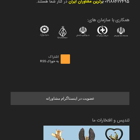
02188422495
ب
رترین مشاوران ایران
در کنار شما هستند.
همکاری با سازمان های:
اشتراک
به خوراک RSS
عضویت در اینستاگرام مشاورانه
تندیس و افتخارات ما