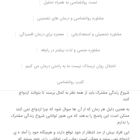
تست روانشناسی به همراه تحلیل
خورد.
چنین افرادی ممکن است در زمان آشنایی با فردی احساس کنند که یک
مشاوره روانشناسی و درمان های تضمینی
فرد کامل و تمام عیار را یافته اند ولی زمانی که زندگی مشترکشان را با فرد
آغاز کنند، با آگاهی از نقص های فرد ممکن است دلسرد و دل زده شوند.
مشاوره تحصیلی و استعدادیابی
معجزه برای درمان افسردگی
به این دلیل که افراد کمال گرا نقص های فرد را طبیعی نمی دانند و گمان
می کنند که همه چیز باید عالی باشد.
مشاوره جنسی و لذت بیشتر در رابطه
انتظار برای به کمال رسیدن
اختلال روان ترسناک نیست ما به راحتی درمان می کنیم
اینکه رسیدن به بلوغ روانی، جسمی و جنسی و داشتن استقلال و حداقل
توان اقتصادی لازمه ی شروع زندگی مشترک است.
کلیپ روانشناسی
نکته ی مهمی است ولی برخی افراد نیز هستند که فکر می کنند که برای
شروع زندگی مشترک باید از همه نظر به کمال برسند تا بتوانند ازدواج
کنند.
به همین دلیل هر زمان که از آن ها سوال شود که چرا ازدواج نمی کنند
ممکن است این پاسخ را بدهند که من هنوز توانایی شروع زندگی مشترک
را ندارم.
این افراد بیش از حد انتظار از خود توقع دارند و هیچگاه خود را آماد ه ی
ازدواج نمی بینند و ممکن است زمانی این توانایی را در خود ببینند که