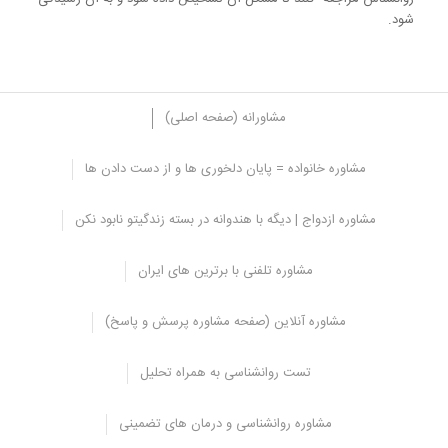
شود.
مشاورانه (صفحه اصلی)
مشاوره خانواده = پایان دلخوری ها و از دست دادن ها
راه های درمان علائم عادت ماهیانه مردانه
مشاوره ازدواج | دیگه با هندوانه در بسته زندگیتو نابود نکن
متخصصان روان درمانی برای درمان پریود مردانه 3 محور اصلی را در نظر
گرفته اند که در زیر ذکر شده است.
مشاوره تلفنی با برترین های ایران
علائم مربوط به مشکل را شناسایی کنند و آن ها را مدیریت کنند.
افزایش و تقویت مهارت های سازگاری فرد برای سازگاری و انطباق
مشاوره آنلاین (صفحه مشاوره پرسش و پاسخ)
بهتر او با علائم روحی و روانی ناخوشایندی که در این دوره تجربه می
شود.
تست روانشناسی به همراه تحلیل
استفاده از روش ها و راهکارهای مناسب برای کم کردن سطح
استرس و اضطراب در فرد مانند استفاده کردن از مدیتیشن و
مشاوره روانشناسی و درمان های تضمینی
ریلکسیشن و تکنیک های تنفسی