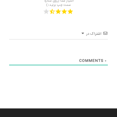
امتیاز شما (روی ستاره 
سمت چپ بزنید↓)
اشتراک در
COMMENTS
0