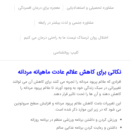
مشاوره تحصیلی و استعدادیابی
معجزه برای درمان افسردگی
افراد باید سطح تستوسترون خود را مورد بررسی قرار دهند و اگر به سطح
تستوسترون خود مشکوک هستند باید آزمایش های هورمونی مربوط به
آن را انجام دهند.
مشاوره جنسی و لذت بیشتر در رابطه
اگر سطح تستوسترون آن ها کاهش یافت باید به پزشک مراجعه کنند تا
داروهای هورمونی مخصوص را مورد استفاده قرار دهند.
اختلال روان ترسناک نیست ما به راحتی درمان می کنیم
در این شرایط اگر سطح تستوسترون به حالت نرمال شود این علائم
ناخوشایند به طور خودکار کاهش می یابد و فرد به حالت های خلقی
کلیپ روانشناسی
مناسب می رسد.
نکاتی برای کاهش علائم عادت ماهیانه مردانه
افرادی که علائم پریود مردانه را تجربه می کنند برای کاهش آن می توانند
تغییراتی در سبک زندگی خود به وجود آورند تا علائم پریود مردانه را
کاهش دهند و آن ها را تحت تاثیر قرار دهند.
این تغییرات باعث کاهش علائم پریود مردانه و افزایش سطح سروتونین
می شود که در زیر این موارد ذکر شده است.
ورزش کردن و داشتن برنامه ورزشی منظم در برنامه روزانه
داشتن و رعایت کردن برنامه غذایی سالم