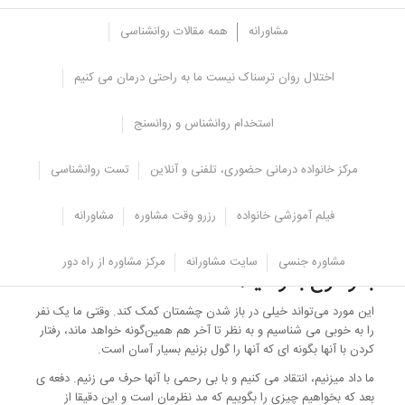
مشاورانه
همه مقالات روانشناسی
اختلال روان ترسناک نیست ما به راحتی درمان می کنیم
4. برای همدیگر زمان اختصاص دهید.
استخدام روانشناس و روانسنج
بسیاری از روابط زمانی که ما زمان کافی به هم اختصاص نمی دهیم شروع
به از هم پاشیدن می کند. این خود باعث غم شده که اکثرا هم طاقت فرسا
مرکز خانواده درمانی حضوری، تلفنی و آنلاین
تست روانشناسی
حس می شود. برنامه ریزی زمانی داشته باشید تا زمانی را در کنار هم
سرگرمی مشترکی داشته باشید.
فیلم آموزشی خانواده
رزرو وقت مشاوره
مشاورانه
5. اگر می خواهید با شما همان رفتاری را داشته
باشد که خودتان با او دارید، از فرد مقابل این را
مشاوره جنسی
سایت مشاورانه
مرکز مشاوره از راه دور
به وضوح بخواهید.
این مورد می‌تواند خیلی در باز شدن چشمتان کمک کند. وقتی ما یک نفر
را به خوبی می شناسیم و به نظر تا آخر هم همین‌گونه خواهد ماند، رفتار
کردن با آنها بگونه ای که آنها را گول بزنیم بسیار آسان است.
ما داد میزنیم، انتقاد می کنیم و با بی رحمی با آنها حرف می زنیم. دفعه ی
بعد که بخواهیم چیزی را بگوییم که مد نظرمان است و این دقیقا از