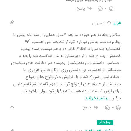
0
پاسخ
غزل
6 سال قبل
سلام رابطه به هم خورده ما بعد ۷سال جدایی از سه ماه پیش با
پیغام دوستم به من دوباره شروع شد هم سن هستیم (۴۲
)همسایه بودیم و با اطلاع خانواده باهم دوست شده بودیم .
قصدش ازدواج بود و از دبیرستان به من علاقمند بود،رابطه با
احساسی داشتیم ولی بعدیکسال ودوماه سر دخالت های بیخودی
دوستاش و تعصبات بی دلیلش روی اونا وخامی هردوی ما
اختلافاتمون شروع شد و با افزایش دلار ونرخ ها وازدواج
دوستش از هزینه های ازدواج ترسید و بهم گفت منم گفتم دلیلی
برای ترس نیست ساده هم میشه برگزار کرد . ولی باخودش
درگیر
…
بیشتر بخوانید
0
پاسخ
ویرایشگر