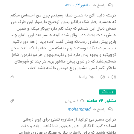
پاسخ به
مشاور 24 ساعته
درسته دقیقا الان به همین نقطه رسیدیم چون من احساس میکنم
که همسرم رفتار شک برانگیز بدون توضیح داره،واز اون طرف من
همش دنبال این هستم که چک کنم داره چیکار میکنه،و همین
همش باعث بحث دعوا وقهر شده،البته همسر بعد اون اتفاق چند
باری پیش مشاور رفت،که بهش گفت ۳ماه باید از هم دور باشیم
تا ببینیم همدیگه دوست داریم یانه،که من بخاطر اینکه اینجا محل
کوچیکیه و وجهه بدی داره قبول نکردم،وچون هر دو نفرمون شاغل
هستیم،نشد که دو نفری پیش مشاور بریم،هر چند تو شهرستان
ما فکر نکنم کسی مشاور زوج درمانی داشته باشه اصلا،
0
پاسخ
ویرایشگر
مشاور 24 ساعته
6 سال قبل
پاسخ به
mohammad
در این مسیر می توانید از مشاوره تلفنی برای زوج درمانی
استفاده کنید تا نگرانی های هردوی شما کاهش یابد و دقت
داشته باشید که برای بازسازی نیاز به همکاری هردوی شما می