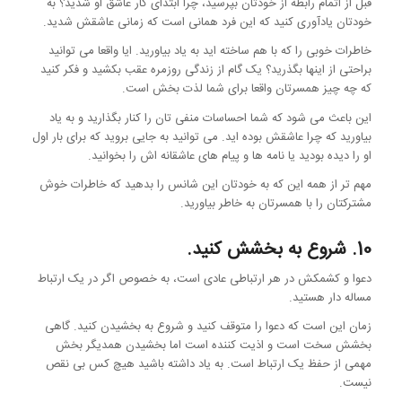
قبل از اتمام رابطه از خودتان بپرسید، چرا ابتدای کار عاشق او شدید؟ به
خودتان یادآوری کنید که این فرد همانی است که زمانی عاشقش شدید.
خاطرات خوبی را که با هم ساخته اید به یاد بیاورید. ایا واقعا می توانید
براحتی از اینها بگذرید؟ یک گام از زندگی روزمره عقب بکشید و فکر کنید
که چه چیز همسرتان واقعا برای شما لذت بخش است.
این باعث می شود که شما احساسات منفی تان را کنار بگذارید و به یاد
بیاورید که چرا عاشقش بوده اید. می توانید به جایی بروید که برای بار اول
او را دیده بودید یا نامه ها و پیام های عاشقانه اش را بخوانید.
مهم تر از همه این که به خودتان این شانس را بدهید که خاطرات خوش
مشترکتان را با همسرتان به خاطر بیاورید.
10. شروع به بخشش کنید.
دعوا و کشمکش در هر ارتباطی عادی است، به خصوص اگر در یک ارتباط
مساله دار هستید.
زمان این است که دعوا را متوقف کنید و شروع به بخشیدن کنید. گاهی
بخشش سخت است و اذیت کننده است اما بخشیدن همدیگر بخش
مهمی از حفظ یک ارتباط است. به یاد داشته باشید هیچ کس بی نقص
نیست.