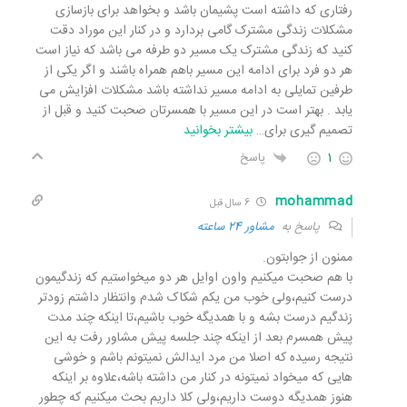
رفتاری که داشته است پشیمان باشد و بخواهد برای بازسازی
مشکلات زندگی مشترک گامی بردارد و در کنار این موراد دقت
کنید که زندگی مشترک یک مسیر دو طرفه می باشد که نیاز است
هر دو فرد برای ادامه این مسیر باهم همراه باشند و اگر یکی از
طرفین تمایلی به ادامه مسیر نداشته باشد مشکلات افزایش می
یابد . بهتر است در این مسیر با همسرتان صحبت کنید و قبل از
تصمیم گیری برای
…
بیشتر بخوانید
1
پاسخ
mohammad
6 سال قبل
پاسخ به
مشاور 24 ساعته
ممنون از جوابتون.
با هم صحبت میکنیم واون اوایل هر دو میخواستیم که زندگیمون
درست کنیم،ولی خوب من یکم شکاک شدم وانتظار داشتم زودتر
زندگیم درست بشه و با همدیگه خوب باشیم،تا اینکه چند مدت
پیش همسرم بعد از اینکه چند جلسه پیش مشاور رفت به این
نتیجه رسیده که اصلا من مرد ایدالش نمیتونم باشم و خوشی
هایی که میخواد نمیتونه در کنار من داشته باشه،علاوه بر اینکه
هنوز همدیگه دوست داریم،ولی کلا داریم بحث میکنیم که چطور