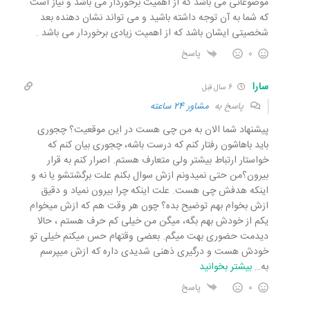
موضوعاتی می باشد که از اهمیت برخوردار می باشد و نیاز است
که شما به آن توجه داشته باشید و می تواند نشان دهنده بعد
شخصیتی ایشان باشد که از اهمیت زیادی برخوردار می باشد .
0
پاسخ
سارا
6 سال قبل
پاسخ به
مشاور 24 ساعته
پیشنهاد شما الان به من چی هست در این موقعیت؟ چجوری
باید باهاشون رفتار کنم که درست باشه، چجوری بیان کنم که
خواستار ارتباط بیشتر ولی متعارف هستم. اصرار کنم به قرار
بیرون؟من حتی نمیدونم ازش سوال بکنم علت برگشتشو یا نه و
اینکه هدفش چی هست. علت اینکه چرا بیرون نمیاد و دقیق
ازش بخوام بهم توضیح بده؟ چون هر وقت هم که ازش میخوام
یکم از خودش بهم بگه، میگن من خیلی کم حرف هستم ، حالا
دیدمت حضوری بهت میگم. بعضی وقتهام حس میکنم خیلی تو
خودش هست و درگیری ذهنی شدیدی داره که ازش میپرسم
به
…
بیشتر بخوانید
0
پاسخ