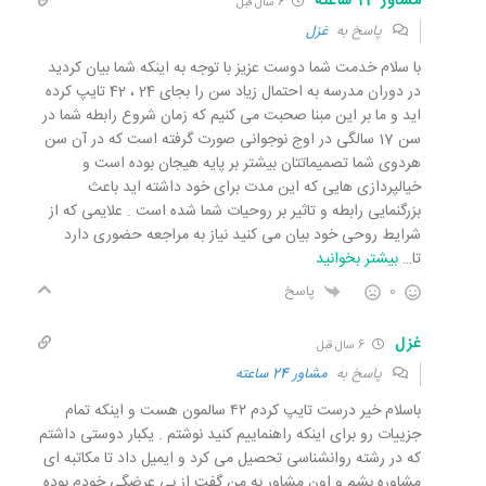
مشاور 24 ساعته
6 سال قبل
پاسخ به
غزل
با سلام خدمت شما دوست عزیز با توجه به اینکه شما بیان کردید
در دوران مدرسه به احتمال زیاد سن را بجای 24 ، 42 تایپ کرده
اید و ما بر این مبنا صحبت می کنیم که زمان شروع رابطه شما در
سن 17 سالگی در اوج نوجوانی صورت گرفته است که در آن سن
هردوی شما تصمیماتتان بیشتر بر پایه هیجان بوده است و
خیالپردازی هایی که این مدت برای خود داشته اید باعث
بزرگنمایی رابطه و تاثیر بر روحیات شما شده است . علایمی که از
شرایط روحی خود بیان می کنید نیاز به مراجعه حضوری دارد
تا
…
بیشتر بخوانید
0
پاسخ
غزل
6 سال قبل
پاسخ به
مشاور 24 ساعته
باسلام خیر درست تایپ کردم ۴۲ سالمون هست و اینکه تمام
جزییات رو برای اینکه راهنماییم کنید نوشتم . یکبار دوستی داشتم
که در رشته روانشناسی تحصیل می کرد و ایمیل داد تا مکاتبه ای
مشاوره بشم و اون مشاور به من گفت از بی عرضگی خودم بوده