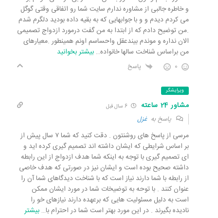
و خاطره جالبی از مشاوره ندارم سایت شما رو اتفاقی وقتی گوگل
می کردم دیدم و و با جوابهایی که به بقیه داده بودید دلگرم شدم
.من توضیح دادم که از ابتدا به من گفت درمورد ازدواج تصمیمی
الان نداره و موندم بیندعقل واحساسم اونم همینطور .معیارهای
من براساس شناخت سالها خانواده
…
بیشتر بخوانید
0
پاسخ
ویرایشگر
مشاور 24 ساعته
6 سال قبل
پاسخ به
غزل
مرسی از پاسخ های روشنتون . دقت کنید که شما ۷ سال پیش از
بر اساس شرایطی که ایشان داشته اند تصمیم گیری کرده اید و
ای تصمیم گیری با توجه به اینکه شما هدف ازدواج از این رابطه
داشته صحیح بوده است و ایشان نیز در صورتی که هدف خاصی
از رابطه با شما دارند نیاز است که با شناخت دیدگاهای شما آن را
عنوان کنند . با توحه به توضیخات شما در مورد ایشان ممکن
است به دلیل مسئولیت هایی که برعهده دارند نیازهای خو را
نادیده بگیرند . در این مورد بهتر است شما در احترام با
…
بیشتر