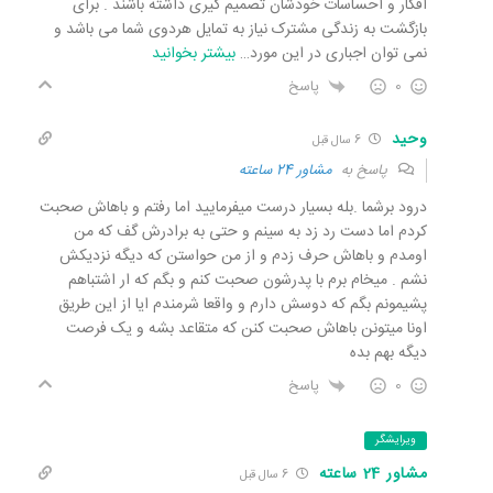
افکار و احساسات خودشان تصمیم گیری داشته باشند . برای
بازگشت به زندگی مشترک نیاز به تمایل هردوی شما می باشد و
نمی توان اجباری در این مورد
…
بیشتر بخوانید
0
پاسخ
وحید
6 سال قبل
پاسخ به
مشاور 24 ساعته
درود برشما .بله بسیار درست میفرمایید اما رفتم و باهاش صحبت
کردم اما دست رد زد به سینم و حتی به برادرش گف که من
اومدم و باهاش حرف زدم و از من حواستن که دیگه نزدیکش
نشم . میخام برم با پدرشون صحبت کنم و بگم که ار اشتباهم
پشیمونم بگم که دوسش دارم و واقعا شرمندم ایا از این طریق
اونا میتونن باهاش صحبت کنن که متقاعد بشه و یک فرصت
دیگه بهم بده
0
پاسخ
ویرایشگر
مشاور 24 ساعته
6 سال قبل