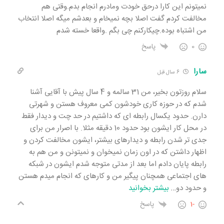
نمیتونم این کارا درحق خودت ومادرم انجام بدم.وقتی هم
مخالفت کردم گفت اصلا بچه نمیخام و بعدشم میگه اصلا انتخاب
من اشتباه بوده.چیکارکنم چی بگم .واقعا خسته شدم
0
پاسخ
سارا
6 سال قبل
سلام روزتون بخیر، من 31 سالمه و 4 سال پیش با آقایی آشنا
شدم که در حوزه کاری خودشون کمی معروف هستن و شهرتی
دارن. حدود یکسال رابطه ای که داشتیم در حد چت و دیدار فقط
در محل کار ایشون بود حدود 10 دقیقه مثلا. با اصرار من برای
جدی تر شدن رابطه و دیدارهای بیشتر، ایشون مخالفت کردن و
اظهار داشتن که در اون زمان نمیخوان و نمیتونن و من هم به
رابطه پایان دادم اما بعد از مدتی متوجه شدم ایشون در شبکه
های اجتماعی همچنان پیگیر من و کارهای که انجام میدم هستن
و حدود دو
…
بیشتر بخوانید
-1
پاسخ