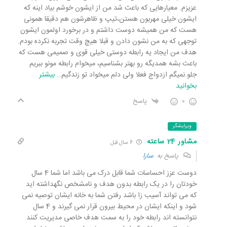
عزیزم. معیارهایی که باعث شد من از ایشون خوشم بیاد اینه که
ایشون خیلی مهربون هستن،تیپ و ظاهرشون هم دقیقا همونی
هست که من همیشه دوست داشتم و در برخورد اولمون ایشون
توجهی که به من نشون دادن و قبلا هیچ وقت تجربه نکرده بودم.
هدف من ایجاد یه رابطه دوستی خیلی قوی و صمیمی هست که
باعث بشه همدیگه رو بهتر بشناسیم، میخوام رابطه مونو ببریم
جلو.نمیگم ازدواج فعلا ولی دلم میخواد تو زندگیم
…
بیشتر
بخوانید
0
پاسخ
ویرایشگر
مشاور 24 ساعته
6 سال قبل
پاسخ به
سارا
دوست عزز احساسات شما قابل درک می باشد اما شما 4 سال
خودتان را در یک رابطه بدون هدف و نامشخص نگهداشته اید
که می تواند آسیب زا باشد رفتن شما به خانه ایشان توصیه نمی
شود و اینکه ایشان در محیط بیرون قرار نمی گیرند و 4 سال
نتوانسته اند رابطه خود را به سمت هدف خاصی مدیریت کنند