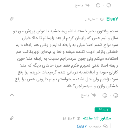
0
پاسخ
Elsa7
4 سال قبل
سلام وقتتون بخیر خسته نباشین،ببخشید با عرض پوزش من دو
سال و نیم هس که زایمان کردم از بعد زایمانم تا حالا خیلی
سردمزاج شدم اصلا میلی به رابطه ندارم و وقتی هم رابطه دارم
خشکی واژنم اذیت کننده میشه واقعا برام،حای لوبریکانت هم
استفاده میکنم ولی چون سردمزاجم نسبت به رابطه مثلا حین
رابطه اصلا لذتی نمیبرم فکرم فقط میره جاهای دیگه که مثلا
کارای خونه و اینا،تغذیه درمانی شدم گرمیجات خوردم برا رفع
سردمزاجیم ولی حل نشد، میخواستم ببینم دارویی هس برا رفع
خشکی واژن و سردمزاجی؟ 🙏
0
پاسخ
ویرایشگر
مشاور 24 ساعته
4 سال قبل
پاسخ به
Elsa7