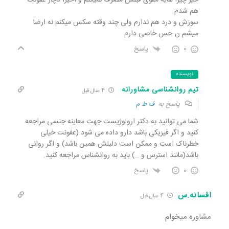
خیر چیزا هایه مقوی قبلش مصرف نمیکنم و اخیرا دچار عفونت
هم شدم
سوزش و درد هم ندارم ولی چند وقته سکس میکنم نه ارضا
میشم ن حس خاصی دارم
0
پاسخ
نویسنده
تیم روانشناسی مشاورانه
4 سال قبل
پاسخ به
ف ط م
شما می توانید به دکتر ارولوژیست جهت معاینه جنسی مراجعه
کنید و اگر فیزیکی باشد دارو داده می شود (عفونت خیلی
خطرناک است و ممکن است دلیلش همین باشد) و اگر روانی
باشد(مانند استرس و ..) باید به روانشناس مراجعه کنید.
0
پاسخ
افسانه.س
4 سال قبل
مشاوره میخوام