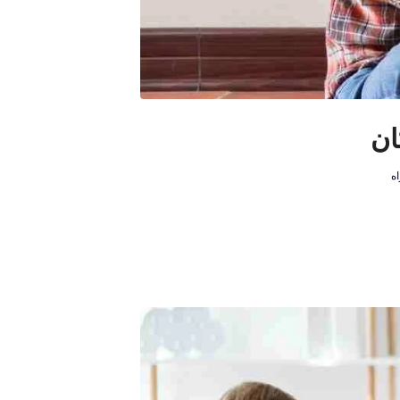
ان
اه