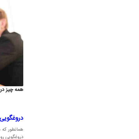
همه چیز درب
دروغگویی 
همانطور که م
دروغگویی روی