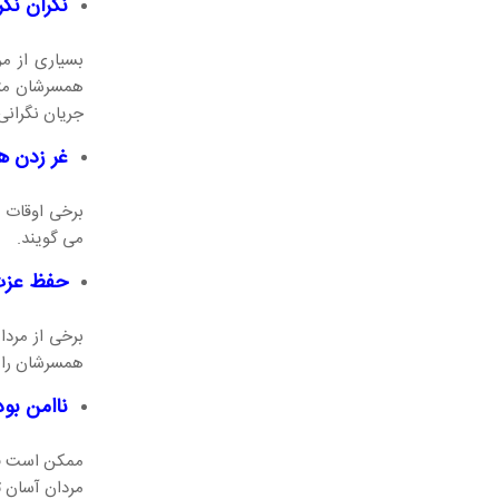
نگران نک
بسیاری از مر
همسرشان متوج
جریان نگرانی
غر زدن ه
برخی اوقات م
می گویند.
حفظ عز
برخی از مرد
همسرشان را ا
ناامن بو
ممکن است فضا
مردان آسان ت