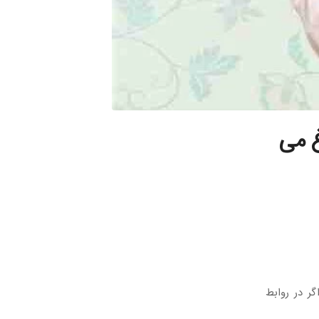
غ می
ر در روابط