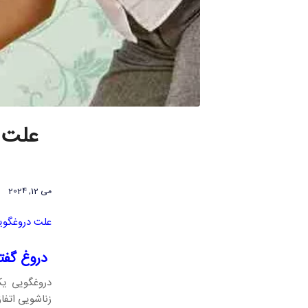
علت د
می 12, 2024
علت دروغگوی
دروغ گفتن
دروغگویی یک
زناشویی اتفا