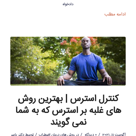
دادخواه
ادامه مطلب
کنترل استرس | بهترین روش
های غلبه بر استرس که به شما
نمی گویند
/
/
/
آگوست 11, 2021
0 دیدگاه
در
روش های درمان اضطراب
توسط
دکتر یاسر