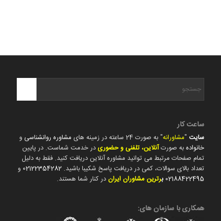
ساعت کار
سایت
"
مشاورانه
" به صورت 24 ساعته در زمینه های
مشاوره روانشناسی
و
خانواده
به صورت
آنلاین، تلفنی و حضوری
در خدمت شماست. در پایین
تمام صفحات مرتبط می توانید مشاوره آنلاین دریافت کنید. فقط به دلیل
تعداد بالای سوالات، کمی در دریافت پاسخ شکیبا باشید.
02122354282
و
02188422495
ب
رترین مشاوران ایران
در کنار شما هستند.
همکاری با سازمان های: