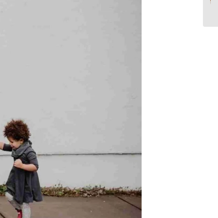
گوییم؟...