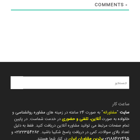
COMMENTS
0
ساعت کار
سایت
"
مشاورانه
" به صورت 24 ساعته در زمینه های
مشاوره روانشناسی
و
خانواده
به صورت
آنلاین، تلفنی و حضوری
در خدمت شماست. در پایین
تمام صفحات مرتبط می توانید مشاوره آنلاین دریافت کنید. فقط به دلیل
تعداد بالای سوالات، کمی در دریافت پاسخ شکیبا باشید.
02122354282
و
02188422495
ب
رترین مشاوران ایران
در کنار شما هستند.