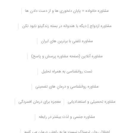
مشاوره خانواده = پایان دلخوری ها و از دست دادن ها
خصوصیات بارز افراد وسواسی
مشاوره ازدواج | دیگه با هندوانه در بسته زندگیتو نابود نکن
نظم و ترتیب
کمال گرایی
مشاوره تلفنی با برترین های ایران
کنترل ذهنی وبین فردی
عدم انعطاف پذیری
مشاوره آنلاین (صفحه مشاوره پرسش و پاسخ)
مسئولیت پذیری افراطی
تست روانشناسی به همراه تحلیل
گاهی فرد مبتلا برای انجام کاری مانند شستن دست ها، خوردن غذا،
شمارش پول و … ساعت ها وقت لازم دارد.
مشاوره روانشناسی و درمان های تضمینی
ازدواج با فرد وسواسی چگونه است؟
مشاوره تحصیلی و استعدادیابی
معجزه برای درمان افسردگی
تحمیل معیارهای بالا به همسر، ناتوانی در ابراز احساسات، نداشتن هنر
لذت بردن از زندگی، داشتن رابطه ی جنسی سخت، مسئولیت پذیری زیاد
مشاوره جنسی و لذت بیشتر در رابطه
نسبت به اطرافیان، از جمله رفتارهایی است که ممکن است در ازدواج با
فرد وسواسی با آن مواجه شوید.
اختلال روان ترسناک نیست ما به راحتی درمان می کنیم