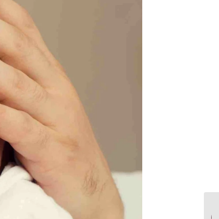
عشق دختر به پسر | چرا
نشانه های عشق دختران