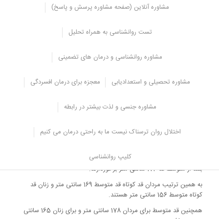
کوتاه به این دلیل امتناع می کند که در آینده قد فرزندش کوتاه نباشد.
مشاوره آنلاین (صفحه مشاوره پرسش و پاسخ)
جالب است بدانید که قد افراد اگرچه تابع ژنتیک بوده اما بر اساس منحنی
گاوسی گرایش کلی قد به سمت میانگین جامعه می باشد.
تست روانشناسی به همراه تحلیل
به عنوان مثال یک پدر قد بلند با قد 185 به احتمال بالاتری فرزندش به
سمت میانگین جامعه و کمتر از پدر خواهد بود و برعکس.
مشاوره روانشناسی و درمان های تضمینی
همچنین در تاثیر پذبری ژنتیکی قد فرزند نقش پدر و
مشاوره تحصیلی و استعدادیابی
معجزه برای درمان افسردگی
مادر هر دو به یک اندازه است.
به علاوه قد فرزندان علاوه بر ژنتیک تحت تاثیر سیستم غدد درون ریز،
مشاوره جنسی و لذت بیشتر در رابطه
بلوغ زودرس یا دیررس، خواب به موقع و سایر عوامل نیز قرار دارد.
اما قد کوتاه یا قد بلند دقیقا به چه قدی اشاره دارد:
اختلال روان ترسناک نیست ما به راحتی درمان می کنیم
قد بلند بودن با توجه به جنسیت معنای متفاوتی دارد.
کلیپ روانشناسی
مردان قد بلند داری متوسط قد 187 سانتی متر هستند در حالی که زنان قد
بلند از متوسط قد 174 سانتی متر برخوردارند.
به همین ترتیب مردان قد کوتاه قد متوسط 169 سانتی متر و زنان قد
کوتاه متوسط 156 سانتی متر هستند.
همچنین قد متوسط برای مردان 178 سانتی متر و برای زنان 165 سانتی