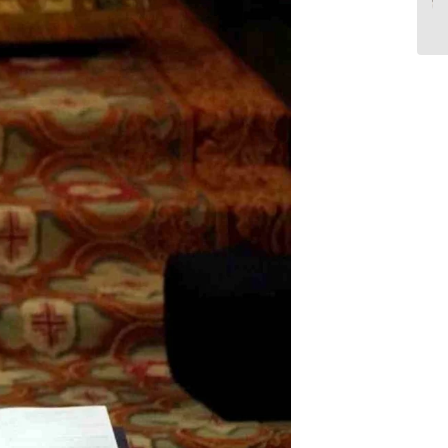
واقعا چرا؟ چه کنم؟...