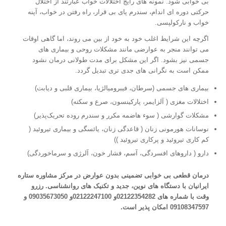
بی خوابی شود. نمونه های رایج اختلالات خواب عبارتند از اختلال
حرکتی دوره ای اندام، سندرم پای بی قرار، راه رفتن در خواب، آپنه
خواب و نارکولپسی.
اگرچه این شرایط اغلب خود به خود از بین می روند، اما گاهی اوقات
می توانند منجر به عوارضی مانند مشکلات روحی و بیماری های
جسمی نیز بشود. اگر این مشکل برای مدت طولانی درمان نشود
ممکن است به نگرانی های جدی تری تبدیل گردد.
بیماری های جسمی (سرطان، فیبرومیالژیا، بیماری قلبی و دیابت)
اختلالات مغزی ( آلزایمر، پارکینسون، صرع و سکته)
مشکلات گوارشی ( سوء هاضمه مکرر و سندرم روده تحریک‌پذیر)
نوسانات هورمونی زنان ( قاعدگی زنان، یائسگی و بیماری تیروئید (
کم کاری تیروئید و پرکاری تیروئید ))
دارو ( داروهای افسردگی، آسم، فشار خون، آلرژی و سرماخوردگی)
درمان قطعی بی خوابی تضمینی بدون عوارض در مرکز مشاوره ستاره
ایرانیان با دستگاه های نوین، جدید و تکنیک های روانشناسی. رزرو
وقت با شماره های 02122354282و 02122247100و 09035673050 و
09108347597 امکان پذیر است.