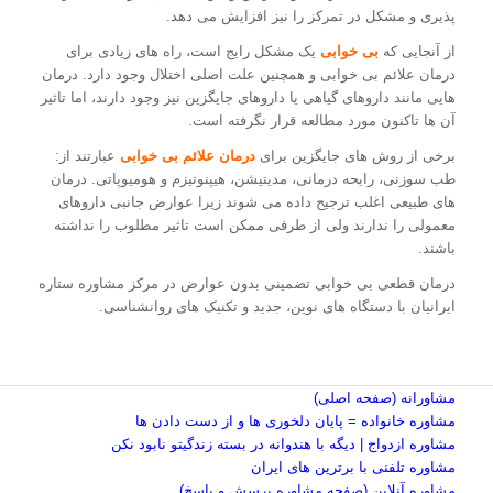
پذیری و مشکل در تمرکز را نیز افزایش می دهد.
از آنجایی که
بی خوابی
یک مشکل رایج است، راه های زیادی برای
درمان علائم بی خوابی و همچنین علت اصلی اختلال وجود دارد. درمان
هایی مانند داروهای گیاهی یا داروهای جایگزین نیز وجود دارند، اما تاثیر
آن ها تاکنون مورد مطالعه قرار نگرفته است.
برخی از روش های جایگزین برای
درمان علائم بی خوابی
عبارتند از:
طب سوزنی، رایحه درمانی، مدیتیشن، هیپنوتیزم و هومیوپاتی. درمان
های طبیعی اغلب ترجیح داده می شوند زیرا عوارض جانبی داروهای
معمولی را ندارند ولی از طرفی ممکن است تاثیر مطلوب را نداشته
باشند.
درمان قطعی بی خوابی تضمینی بدون عوارض در مرکز مشاوره ستاره
ایرانیان با دستگاه های نوین، جدید و تکنیک های روانشناسی.
مشاورانه (صفحه اصلی)
مشاوره خانواده = پایان دلخوری ها و از دست دادن ها
مشاوره ازدواج | دیگه با هندوانه در بسته زندگیتو نابود نکن
مشاوره تلفنی با برترین های ایران
مشاوره آنلاین (صفحه مشاوره پرسش و پاسخ)