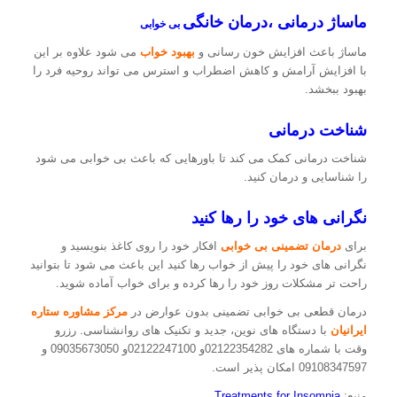
ماساژ درمانی ،درمان خانگی
بی خوابی
ماساژ باعث افزایش خون رسانی و
بهبود خواب
می شود علاوه بر این
با افزایش آرامش و کاهش اضطراب و استرس می تواند روحیه فرد را
بهبود ببخشد.
شناخت درمانی
شناخت درمانی کمک می کند تا باورهایی که باعث بی خوابی می شود
را شناسایی و درمان کنید.
نگرانی های خود را رها کنید
برای
درمان تضمینی بی خوابی
افکار خود را روی کاغذ بنویسید و
نگرانی های خود را پیش از خواب رها کنید این باعث می شود تا بتوانید
راحت تر مشکلات روز خود را رها کرده و برای خواب آماده شوید.
درمان قطعی بی خوابی تضمینی بدون عوارض در
مرکز مشاوره ستاره
ایرانیان
با دستگاه های نوین، جدید و تکنیک های روانشناسی. رزرو
وقت با شماره های 02122354282و 02122247100و 09035673050 و
09108347597 امکان پذیر است.
منبع:
Treatments for Insomnia