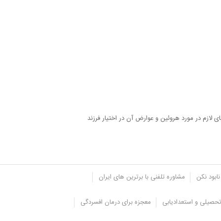
زم در مورد هروئین و عوارض آن در اختیار فرزند
نابود نکن
مشاوره تلفنی با برترین های ایران
حصیلی و استعدادیابی
معجزه برای درمان افسردگی