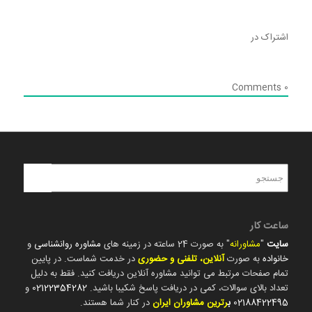
اشتراک در
Comments
0
ساعت کار
سایت
"
مشاورانه
" به صورت 24 ساعته در زمینه های
مشاوره روانشناسی
و
خانواده
به صورت
آنلاین، تلفنی و حضوری
در خدمت شماست. در پایین
تمام صفحات مرتبط می توانید مشاوره آنلاین دریافت کنید. فقط به دلیل
تعداد بالای سوالات، کمی در دریافت پاسخ شکیبا باشید.
02122354282
و
02188422495
ب
رترین مشاوران ایران
در کنار شما هستند.