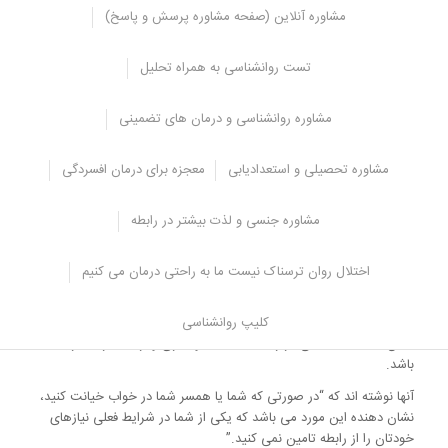
در برخی موارد، حتی در صورتی که افراد خوابی ببینند که بتواند درست
مشاوره آنلاین (صفحه مشاوره پرسش و پاسخ)
باشد، افراد شروع به نگران شدن می کنند. آیا خائن بودن همسر شما در
طول خواب می تواند به این معنا باشد که چنین موضوعی واقعیت دارد؟ یا
تست روانشناسی به همراه تحلیل
آیا واقعا این مورد در آینده اتفاق می افتد؟
در حالی که در برخی مواقع چنین خوابهایی می تواند به دلیل ترس از
مشاوره روانشناسی و درمان های تضمینی
خیانت باشد، ولی تریش و راب مک گرگور ، نویسندگان لغت نامه خواب
کامل:
مشاوره تحصیلی و استعدادیابی
معجزه برای درمان افسردگی
یک راهنمای مبنایی برای شناخت معانی خوابی که می بینید ، معتقد
هستند که چین خوابهایی احتمالا به معنای این نمی باشد که همسر شما
خیانت می کند یا خیانت خواهد کرد.
مشاوره جنسی و لذت بیشتر در رابطه
آنها بیان کرده اند که “این خواب یک معنای دیگری دارد – شما محدودیت
های مربوط به واقعیت را آزمون می کنید”.
اختلال روان ترسناک نیست ما به راحتی درمان می کنیم
اوا آدامسون و گایلی ویلیامسون ، نویسندگان راهنمای لغت نامه کامل
کلیپ روانشناسی
برای خواب ، بیان کرده اند که چنین خوابهایی در مورد خیانت می تواند
نشان دهنده مشکلاتی در رابطه با اعتماد، وفاداری و ارتباط در یک رابطه
باشد.
آنها نوشته اند که “در صورتی که شما یا همسر شما در خواب خیانت کنید،
نشان دهنده این مورد می باشد که یکی از شما در شرایط فعلی نیازهای
خودتان را از رابطه تامین نمی کنید.”