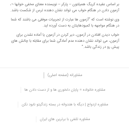
بر اساس عقیده کریگ همیلتون – پارکر – نویسنده معنای مخفی خوابها ¬،
آزمون دادن در هنگام خواب می تواند نشان دهنده ترس از شکست باشد.
وی نوشته است که “آزمون ها عبارت از تجربیات موفقی می باشند که شما
در هنگام مواجهه با کمبودهایتان به دست آورده اید.
خواب دیدن افتادن در آزمون، دیر کردن در آزمون یا آماده نشدن برای
آزمون، می تواند نشان دهنده عدم آمادگی شما برای مقابله با چالش های
پیش رو در زندگی باشد.”
مشاورانه (صفحه اصلی)
مشاوره خانواده = پایان دلخوری ها و از دست دادن ها
7. خواب دیدن در مورد خیانت
مشاوره ازدواج | دیگه با هندوانه در بسته زندگیتو نابود نکن
خواب دیدن این مورد که همسر شما یا دوست عاطفی شما به شما خیانت
می کند و با یک نفر دیگر رابطه برقرار می کند، می تواند واقعا دلسرد کننده
مشاوره تلفنی با برترین های ایران
و ناراحت کننده باشد.