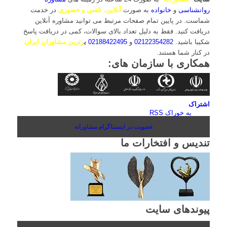
روانشناسی
و
خانواده
به صورت
آنلاین، تلفنی و حضوری
در خدمت
شماست. در پایین تمام صفحات مرتبط می توانید مشاوره آنلاین
دریافت کنید. فقط به دلیل تعداد بالای سوالات، کمی در دریافت پاسخ
شکیبا باشید.
02122354282
و
02188422495
ب
رترین مشاوران ایران
در کنار شما هستند.
همکاری با سازمان های:
اشتراک
به خوراک RSS
عضویت در اینستاگرام مشاورانه
تندیس و افتخارات ما
پیوندهای سایت