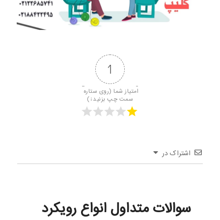
1
امتیاز شما (روی ستاره 
سمت چپ بزنید↓)
اشتراک در
سوالات متداول انواع رویکرد