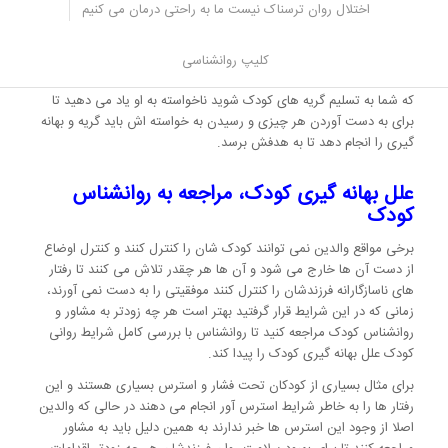
دهید.
اختلال روان ترسناک نیست ما به راحتی درمان می کنیم
در شرایط گفته شده کودک را به محیط خلوت ببرید و از او بخواهید با
حفظ آرامش راجع به خواسته اش حرف بزند اگر بچه بهانه گیری را به
کلیپ روانشناسی
پایان نرساند او را از آن محیط خارج کنید، به یاد داشته باشید در صورتی
که شما به تسلیم گریه های کودک شوید ناخواسته به او یاد می دهید تا
برای به دست آوردن هر چیزی و رسیدن به خواسته اش باید گریه و بهانه
گیری را انجام دهد تا به هدفش برسد.
علل بهانه گیری کودک
، مراجعه به روانشناس
کودک
برخی مواقع والدین نمی توانند کودک شان را کنترل کنند و کنترل اوضاع
از دست آن ها خارج می شود و آن ها هر چقدر تلاش می کنند تا رفتار
های ناسازگارانه فرزندشان را کنترل کنند موفقیتی را به دست نمی آورند،
زمانی که در این شرایط قرار گرفتید بهتر است هر چه زودتر به مشاور و
روانشناس کودک مراجعه کنید تا روانشناس با بررسی کامل شرایط روانی
کودک علل بهانه گیری کودک را پیدا کند.
برای مثال بسیاری از کودکان تحت فشار و استرس بسیاری هستند و این
رفتار ها را به خاطر شرایط استرس آور انجام می دهند در حالی که والدین
اصلا از وجود این استرس ها خبر ندارند به همین دلیل باید به مشاور