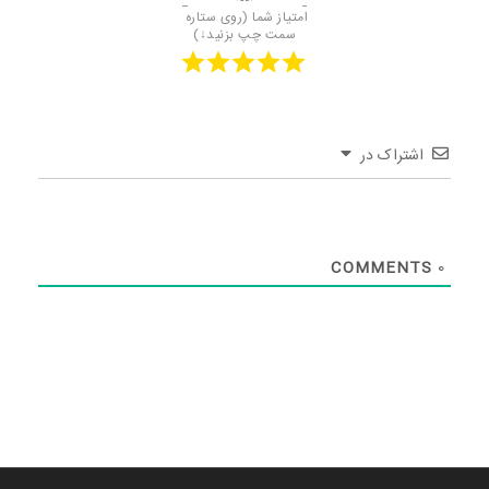
امتیاز شما (روی ستاره 
سمت چپ بزنید↓)
اشتراک در
COMMENTS
0