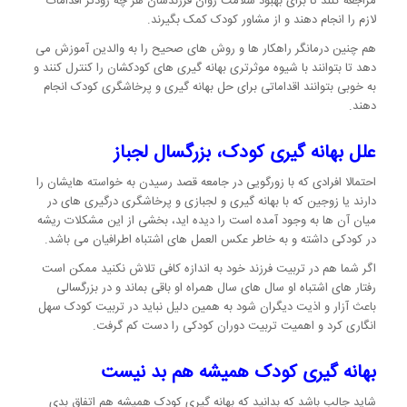
مراجعه کنند تا برای بهبود سلامت روان فرزندشان هر چه زودتر اقدامات
لازم را انجام دهند و از مشاور کودک کمک بگیرند.
هم چنین درمانگر راهکار ها و روش های صحیح را به والدین آموزش می
دهد تا بتوانند با شیوه موثرتری بهانه گیری های کودکشان را کنترل کنند و
به خوبی بتوانند اقداماتی برای حل بهانه گیری و پرخاشگری کودک انجام
دهند.
علل بهانه گیری کودک
، بزرگسال لجباز
احتمالا افرادی که با زورگویی در جامعه قصد رسیدن به خواسته هایشان را
دارند یا زوجین که با بهانه گیری و لجبازی و پرخاشگری درگیری های در
میان آن ها به وجود آمده است را دیده اید، بخشی از این مشکلات ریشه
در کودکی داشته و به خاطر عکس العمل های اشتباه اطرافیان می باشد.
اگر شما هم در تربیت فرزند خود به اندازه کافی تلاش نکنید ممکن است
رفتار های اشتباه او سال های سال همراه او باقی بماند و در بزرگسالی
باعث آزار و اذیت دیگران شود به همین دلیل نباید در تربیت کودک سهل
انگاری کرد و اهمیت تربیت دوران کودکی را دست کم گرفت.
بهانه گیری کودک همیشه هم بد نیست
شاید جالب باشد که بدانید که بهانه گیری کودک همیشه هم اتفاق بدی