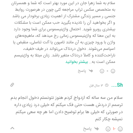
سلام به شما زهرا جان در این مورد بهتر است که شما و همسرتان
به متخصص سکس تراپ مراجعه کنی چون در هرصورت روابط
جنسی ر مسیر زندگی مشترک از اهمیت زیادی برخودار می باشد
و اگر بخواهید آن را نادیده بگیرید حب ممکن است با مشکلات
بیشتری روبرو شوید. احتمال واژینیسموس برای شما وجود دارد
به این معنا که واژینیسموس زمانی رخ می‎دهد که، ماهیچه‌های
واژن با ورود چیزی به آن مانند تامپون یا آلت تناسلی، منقبض یا
اسپاسم می‌شوند. دخول دردناک می‌تواند در طیف خفیف،
ناراحت‌کننده و کاملاً دردناک متغیر باشد. زنان مبتلا به واژينيسم
ممكن است به
…
بیشتر بخوانید
0
پاسخ
Sh....
3 سال قبل
سلام من سه ساله که ازدواج کردم هنوز نتونستم دخول انجام بدم
ترسمم از دردش هست حتی فک میکنم که خیلی درد زیادی داره
در صورتی که خیلی ها برام توضیح دادن اما هر چه سعی میکنم
نمیشه چکار کنم
-1
پاسخ