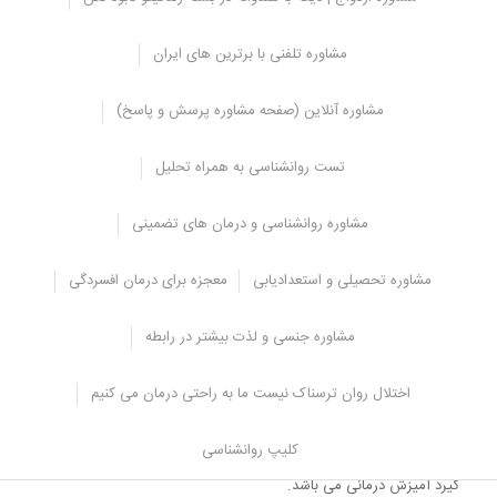
برای رفع و بهبود مشکلات جنسی زنان، شریک جنسی باید بردبار و صبور
باشد و در این زمینه همکاری های لازم را به عمل آورد.
مشاوره تلفنی با برترین های ایران
مثلا هنگام برقراری رابطه جنسی معاشقه فراموش نشود و مرحله
برانگیختگی و تحریک به خوبی انجام شود و دخول باید بعد از پیشنوازی و
مشاوره آنلاین (صفحه مشاوره پرسش و پاسخ)
تحریک کافی به وقوع بپیوند.
هنگامی که می خواهید رابطه جنسی برقرار کنید به تمایل و رغبت
تست روانشناسی به همراه تحلیل
همسرتان توجه کنید و به زور او را وادار نکنید تا رابطه جنسی را انجام
دهد.
مشاوره روانشناسی و درمان های تضمینی
همچنین افراد برای اینکه اطلاعاتی در زمینه تحریک کردن زنان و آشنایی
بیشتر با آناتومی بدن آنان به دست آورند تا معاشقه و پیشنوازی بهتری
مشاوره تحصیلی و استعدادیابی
معجزه برای درمان افسردگی
داشته باشند باید از مشاور جنسی تخصصی کمک بخواهند تا در این زمینه
آن ها را راهنمایی کنند و اطلاعات و آگاهی های لازم را در اختیار زوجین
قرار دهد.
مشاوره جنسی و لذت بیشتر در رابطه
پیشنهاد مشاور:
نشانه ها و درمان فوبیای ارتفاع
اختلال روان ترسناک نیست ما به راحتی درمان می کنیم
درمان ترس از دخول در زنان
کلیپ روانشناسی
یکی از روش هایی که برای
درمان ترس از دخول
مورد استفاده قرار می
گیرد آمیزش درمانی می باشد.