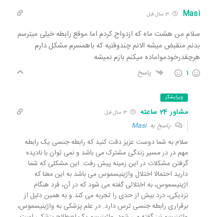
Masi
3 سال قبل
سلام من هشت ماه که ازدواج کردم اما موقع رابطه خیلی میترسم
بدنم منقبض میشه الانم چندوقتیه که باهمسرم مشکل دارم
هرچقدرخودمواماده میکنم بازم نمیشه
1
پاسخ
ویرایشگر
مشاور 24 ساعته
3 سال قبل
پاسخ به
Masi
سلام به شما دوست عزیز دقت کنید که رابطه جنسی یک رابطه
مهم در در مسیر زندگی مشترک می باشد و نمی توان با نادیده
گرفتن مشکلات در این زمینه پیش رفت. این مشکلی که شما
دارید احتمالا اختلال واژینیسموس می باشد به این معنا که
اژینیسموس، به اختلالی گفته می شود که در آن، فرد هنگام
نزدیکی، درد بیش از حدی را تجربه می کند و به همین دلیل از
برقراری رابطه جنسی ترس دارد. در علم پزشکی به واژینیسموس،
واژینیسم نیز گفته می شود. واژینیسم یک اصطلاح پزشکی است