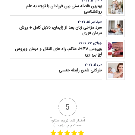
اکتبر 13, 2021
بهترین فاصله سنی بین فرزندان با توجه به علم
روانشناسی
سپتامبر 15, 2021
سرد مزاجی زنان بعد از زایمان، دلایل کامل + روش
درمان فوری
جولای 23, 2021
ویروس HPV، علائم، راه های انتقال و درمان ویروس
اچ پی وی
می 11, 2021
طولانی شدن رابطه جنسی
5
امتیاز شما (روی ستاره 
سمت چپ بزنید↓)