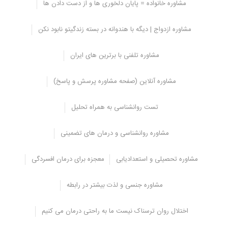
مشاوره خانواده = پایان دلخوری ها و از دست دادن ها
چه کسانی جنین دختر دارند؟
مشاوره ازدواج | دیگه با هندوانه در بسته زندگیتو نابود نکن
شاید برای شما جالب باشد که قبل از لقاح و بارداری هم تا حدودی می
توان جنسیت جنین که در آینده به وجود می آید را حدس زد.
مشاوره تلفنی با برترین های ایران
جنین دختر به دلیل این که ساختار کروموزوم جنسی اش XX می باشد
مقاومت بیشتری در برابر انواع مشکلات پدر یا مادر در دوره بارداری از خود
مشاوره آنلاین (صفحه مشاوره پرسش و پاسخ)
نشان می دهد و احتمال زنده ماندنش بیشتر است.
اما جنین پسر ترکیب کروموزم جنسی اش به صورت XY می باشد و به
تست روانشناسی به همراه تحلیل
همین دلیل آسیب پذیر تر و ضعیف تر می باشد و اگر در معرض آسیب
خاصی قرار بگیرد ممکن است در هفته اول و یا دوم بارداری از بین برود.
مشاوره روانشناسی و درمان های تضمینی
تاثیر استرس در مشخص شدن جنین
مشاوره تحصیلی و استعدادیابی
معجزه برای درمان افسردگی
بر اساس این قضیه می توان توجیه کرد که مادرانی که استرس بیشتری
دارد به احتمال زیاد دختر به دنیا می آورند.
مشاوره جنسی و لذت بیشتر در رابطه
زیرا مادرانی که استرس زیادی دارند اگر جنین شان پسر باشد در همان
هفته های اول بارداری حتی قبل از آن که متوجه بارداری شان شوند
اختلال روان ترسناک نیست ما به راحتی درمان می کنیم
ممکن است سقط شود.