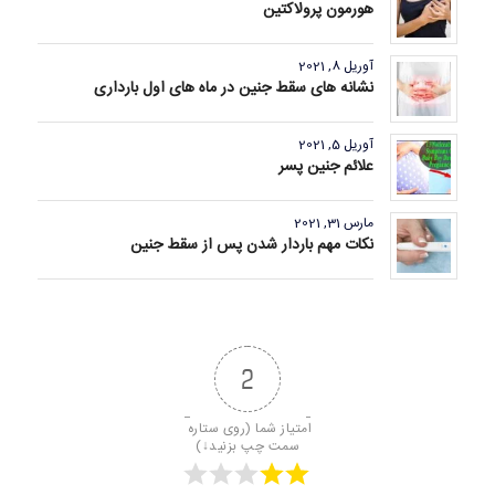
هورمون پرولاکتین
آوریل 8, 2021
نشانه های سقط جنین در ماه های اول بارداری
آوریل 5, 2021
علائم جنین پسر
مارس 31, 2021
نکات مهم باردار شدن پس از سقط جنین
2
امتیاز شما (روی ستاره 
سمت چپ بزنید↓)