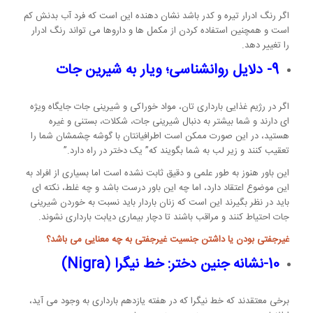
اگر رنگ ادرار تیره و کدر باشد نشان دهنده این است که فرد آب بدنش کم
است و همچنین استفاده کردن از مکمل ها و داروها می تواند رنگ ادرار
را تغییر دهد.
9- دلایل روانشناسی؛ ویار به شیرین جات
اگر در رژیم غذایی بارداری تان، مواد خوراکی و شیرینی جات جایگاه ویژه
ای دارند و شما بیشتر به دنبال شیرینی جات، شکلات، بستنی و غیره
هستید، در این صورت ممکن است اطرافیانتان با گوشه چشمشان شما را
تعقیب کنند و زیر لب به شما بگویند که” یک دختر در راه دارد.”
این باور هنوز به طور علمی و دقیق ثابت نشده است اما بسیاری از افراد به
این موضوع اعتقاد دارد، اما چه این باور درست باشد و چه غلط، نکته ای
باید در نظر بگیرند این است که زنان باردار باید نسبت به خوردن شیرینی
جات احتیاط کنند و مراقب باشند تا دچار بیماری دیابت بارداری نشوند.
غیرجفتی بودن یا داشتن جنسیت غیرجفتی
به چه معنایی می باشد؟
10-نشانه جنین دختر: خط نیگرا
(Nigra)
برخی معتقدند که خط نیگرا که در هفته یازدهم بارداری به وجود می آید،