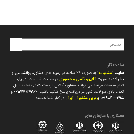
ساعت کار
سایت
"
مشاورانه
" به صورت 24 ساعته در زمینه های
مشاوره روانشناسی
و
خانواده
به صورت
آنلاین، تلفنی و حضوری
در خدمت شماست. در پایین
تمام صفحات مرتبط می توانید مشاوره آنلاین دریافت کنید. فقط به دلیل
تعداد بالای سوالات، کمی در دریافت پاسخ شکیبا باشید.
02122354282
و
02188422495
ب
رترین مشاوران ایران
در کنار شما هستند.
همکاری با سازمان های: