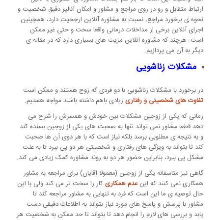
ارتباط متقابل و رو در روی مراجع و مشاور و امکان آنالیز دقیق شخصیت و
نحوه ی برخورد مراجع، نسبت به مشاوره آنلاین ارجحیت دارد، همچینین
اجرای آنلاین برخی از مداخلات درمانی واقعا سخت و حتی غیر ممکن
است. هرچند که مشاوره آنلاین مزیت های بسیاری دارد که در مقاله ی
دیگر به آن می پردازیم.
مشکلات زناشویی
در برخورد با مشکلات زناشویی با دو فردی که زوج هستند و ممکن است
تفاوت های شخصیتی و رفتاری
زیادی باهم داشته باشند مواجه هستیم.
زمانی که یکی از زوجین مشکلات بین خودش و همسرش را شرح می
دهد قطعا مشاور نمی تواند تنها به صحبت های یکی از زوجین بسنده کند
و به نتیجه ی مطلوبی برسد بلکه نیاز است که با هر دوی آن ها صحبت
کند تا بتواند به ویژگی های رفتاری و شخصیتی هر دو پی ببرد تا به علت
مشکل پی ببرد، بنابراین حضور هر دو به روند مشاوره کمک زیادی می کند.
گاهی نیز متاسفانه یکی از زوجین (معمولا آقایان) برای مراجعه به مشاور
همکاری نمی کنند که این
عدم همکاری
کار را سخت تر می کند ولی با این
حال توصیه ی ما این است که فرد به تنهایی به مشاور مراجعه کند تا
مشاور با پرسش و پاسخ های مورد نیاز بتواند به اطلاعات دقیقی دست
یابد و بررسی های لازم را انجام دهد تا بتواند تا حد ممکن به شخصیت هر