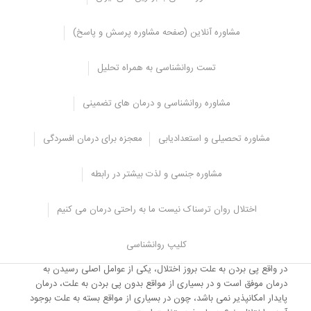
زمانی که در مورد علت بوجود آمدن اختلالات روانشناختی صحبت می شود
مشاوره آنلاین (صفحه مشاوره پرسش و پاسخ)
دو مورد مورد توجه قرار می گیرد (وراثت و محیط).
به طور کلی اختلالات روانشناختی یا در اثر وراثت و سابقه ی ژنتیکی و به
تست روانشناسی به همراه تحلیل
زبان دیگر مستعد بودن فرد برای ابتلا به آن اختلال و یا به علت نامساعد
بودن شرایط محیطی، در فرد بروز پیدا می کنند.
مشاوره روانشناسی و درمان های تضمینی
در برخی مواقع نیز تعامل وراثت و محیط باعث بروز این اختلالات در فرد
می شوند یعنی فرد در عین حال که از نظر ژنتیکی مستعد مبتلا شدن به
اختلال خاصی است، قرار گرفتن در یک محیط نامساعد نیز می تواند
مشاوره تحصیلی و استعدادیابی
معجزه برای درمان افسردگی
احتمال ابتلای فرد به اختلال را بیشتر کند و موجب شود فرد با شدت
بیشتری به اختلال روانی مبتلا شود.
مشاوره جنسی و لذت بیشتر در رابطه
زمانی که درمانگر قصد دارد در جهت درمان اختلالی خاص اقدام کند نیاز به
اطلاعات و بررسی های بیشتری دارد تا بتواند به علت وجود اختلال و
اختلال روان ترسناک نیست ما به راحتی درمان می کنیم
همچنین شدت آن پی ببرد.
کلیپ روانشناسی
علت بروز اختلال
در واقع پی بردن به علت بروز اختلال، یکی از عوامل اصلی رسیدن به
درمان موفق است و در بسیاری از مواقع بدون پی بردن به علت، درمان
پایدار امکانپذیر نمی باشد، چون در بسیاری از مواقع بسته به علت بوجود