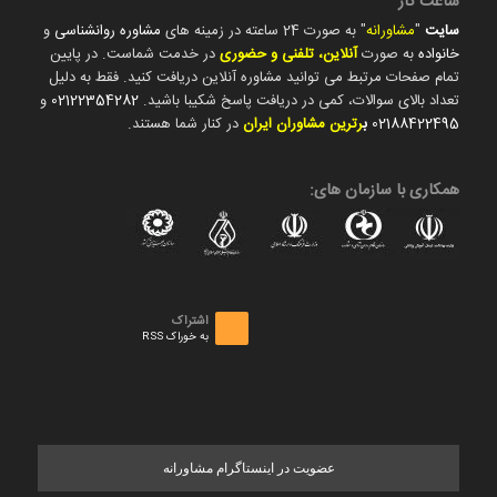
ساعت کار
سایت
"
مشاورانه
" به صورت 24 ساعته در زمینه های
مشاوره روانشناسی
و
خانواده
به صورت
آنلاین، تلفنی و حضوری
در خدمت شماست. در پایین
تمام صفحات مرتبط می توانید مشاوره آنلاین دریافت کنید. فقط به دلیل
تعداد بالای سوالات، کمی در دریافت پاسخ شکیبا باشید.
02122354282
و
02188422495
ب
رترین مشاوران ایران
در کنار شما هستند.
همکاری با سازمان های:
اشتراک
به خوراک RSS
عضویت در اینستاگرام مشاورانه