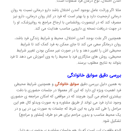
آمدن اختلال، نوع درمان فرد متفاوت است.
مثلا اگر وراثت عامل بوجود آمدن اختلال باشد دارو درمانی نسبت به روان
درمانی ارجحیت دارد و یا بهتر است که فرد در کنار روان درمانی، دارو نیز
مصرف کند که در اینصورت روانشناس با ارجاع مراجع به روانپزشک، او را
در جهت دریافت نسخه ی دارویی مناسب هدایت می کند.
همچنین اگر علت بوجد آمدن اختلال، محیط و شرایط زندگی فرد باشد،
روان درمانگر سعی می کند تا جای ممکن به فرد کمک کند تا شرایط
محیطی اش را تغییر دهد و یا در صورت غیر ممکن بودن تغییر شرایط
محیطی، روش های سازگاری فرد با محیط را به وی آموزش می دهد تا فرد
بتواند به نتایج مطلوب برسند.
بررسی دقیق سوابق خانوادگی
به همین دلیل بررسی دقیق
سوابق خانوادگی
و همچنین شرایط محیطی
فرد اهمیت ویژه ای دارد که این کار معمولا در جلسات حضوری با دقت
بیشتری انجام می گیرد هرچند که در مواقعی که امکان مراجعه ی حضوری
وجود ندارد فرد می تواند از طریق مشاوره و به صورت ویدئو کال هم این
مراحل را طی کند ولی به این شرط که جلسات به صورت پی در پی و در
یک محیط مناسب و بدون مزاحم برای هر دو طرف (مشاور و مراجع)
تشکیل شود.
البته واقعیت این است که باز هم جلسات مشاوره ی حضوری به دلیل