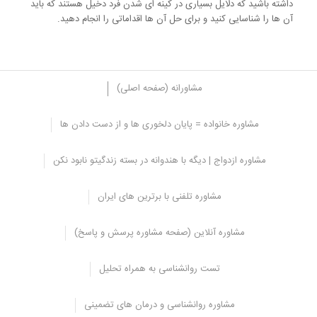
داشته باشید که دلایل بسیاری در کینه ای شدن فرد دخیل هستند که باید
آن ها را شناسایی کنید و برای حل آن ها اقداماتی را انجام دهید.
مشاورانه (صفحه اصلی)
مشاوره خانواده = پایان دلخوری ها و از دست دادن ها
نحوه رفتار با افراد کینه ای، از اطرافیانتان
مشاوره ازدواج | دیگه با هندوانه در بسته زندگیتو نابود نکن
پشتیبانی مثبت دریافت کنید
این نکته را در نظر بگیرید که به خصوص در محل کار نسبت به رئیس یا
مشاوره تلفنی با برترین های ایران
همکارتان نباید شکایت کنید، اما ممکن است به صورت غیرمستقیم
اطلاعات کسب کنید به طور مثال از همکار قدیمی تان بپرسید آیا تا به حال
مشاوره آنلاین (صفحه مشاوره پرسش و پاسخ)
از دست کسی ناراحت و عصبانی شده است؟
اجازه ندهید گفت و گوی شما به بدگویی تبدیل شود
فقط از او سوال کنید
تست روانشناسی به همراه تحلیل
که آن فرد در مقابله با این وضعیت چه کاری انجام داده است، در این
شرایط متوجه خواهید شد که تنها نیستید و ممکن است توصیه های
مفیدی دریافت کنید و با گفتگو کردن با همکارتان به آرامش برسید.
مشاوره روانشناسی و درمان های تضمینی