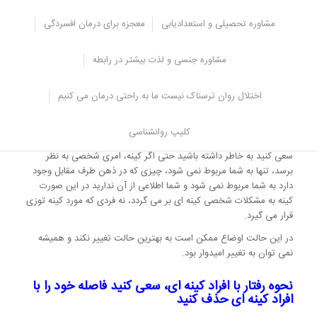
همیشه امیدوار نباشید که اوضاع به بهترین حالت تغییر
مشاوره تحصیلی و استعدادیابی
معجزه برای درمان افسردگی
کند
در صورتی که مافوق شما
شخصیت کینه ای
دارد و در موقعیتی نیستید که
مشاوره جنسی و لذت بیشتر در رابطه
بتوانید آن جا را ترک کنید ممکن است شرایط دشوارتر شود، اگر می
توانید از حمایت همکاران تان استفاده کنید.
اختلال روان ترسناک نیست ما به راحتی درمان می کنیم
در صورت امکان باید این کار به صورت شکایت و بدگویی از رئیس تان
انجام شود در غیر این صورت پاسخ عکس خواهد داشت و احتمال کینه
کلیپ روانشناسی
جویی شما افزایش می یابد.
سعی کنید به خاطر داشته باشید حتی اگر کینه، امری شخصی به نظر
برسد، تنها به شما مربوط نمی شود، چیزی که در ذهن طرف مقابل وجود
دارد به شما مربوط نمی شود و شما اطلاعی از آن ندارید در این صورت
کینه به مشکلات شخصی کینه ای بر می گردد، نه فردی که مورد کینه توزی
قرار می گیرد.
در این حالت اوضاع ممکن است به بهترین حالت تغییر نکند و همیشه
نمی توان به تغییر امیدوار بود.
نحوه رفتار با افراد کینه ای، سعی کنید فاصله خود را با
افراد کینه ای حذف کنید