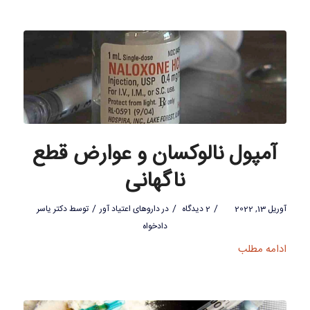
آمپول نالوکسان و عوارض قطع
ناگهانی
/
/
/
آوریل 13, 2022
2 دیدگاه
در
داروهای اعتیاد آور
توسط
دکتر یاسر
دادخواه
ادامه مطلب