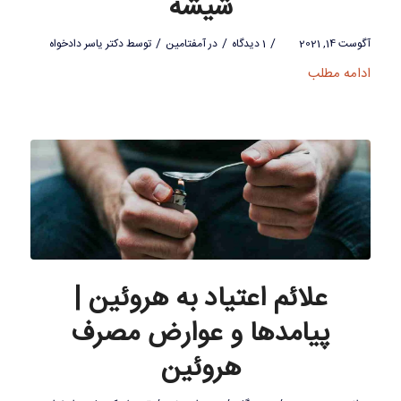
شیشه
/
/
/
آگوست 14, 2021
1 دیدگاه
در
آمفتامین
توسط
دکتر یاسر دادخواه
ادامه مطلب
علائم اعتیاد به هروئین |
پیامدها و عوارض مصرف
هروئین