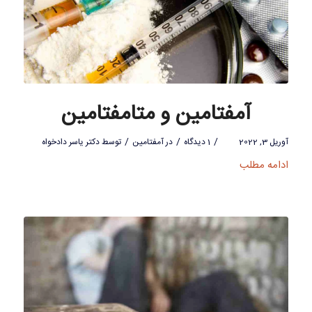
آمفتامین و متامفتامین
/
/
/
آوریل 3, 2022
1 دیدگاه
در
آمفتامین
توسط
دکتر یاسر دادخواه
ادامه مطلب