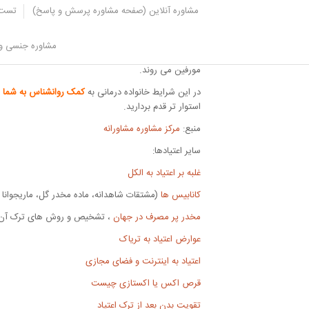
مشاوره آنلاین (صفحه مشاوره پرسش و پاسخ)
تست 
4. خانواده درمانی برای ترک مورفین
مشاوره جنسی و 
در بسیاری از موارد افراد به خاطر این که الگوی ارتباطی
مورفین می روند.
در این شرایط خانواده درمانی به
کمک روانشناس به شما
ک
استوار تر قدم بردارید.
منبع:
مرکز مشاوره مشاورانه
سایر اعتیادها:
غلبه بر اعتیاد به الکل
کانابیس ها
(مشتقات شاهدانه، ماده مخدر گل، ماریجوان
مخدر پر مصرف در جهان
، تشخیص و روش های ترک آن
عوارض اعتیاد به تریاک
اعتیاد به اینترنت و فضای مجازی
قرص اکس یا اکستازی چیست
تقویت بدن بعد از ترک اعتیاد