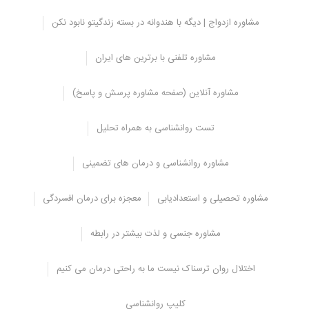
آیا همه افراد کاریزماتیک، محبوب هستند؟
مشاوره ازدواج | دیگه با هندوانه در بسته زندگیتو نابود نکن
وقتی به این فکر می کنیم که “
کاریزما چیست
” این باور غلط در ما به وجود
می آید که همه افراد کاریزماتیک محبوب هستند و به طور ناخودآگاه
مشاوره تلفنی با برترین های ایران
محبوبیت آن ها در ذهن ما تداعی می شود.
مشاوره آنلاین (صفحه مشاوره پرسش و پاسخ)
تست روانشناسی به همراه تحلیل
مشاوره روانشناسی و درمان های تضمینی
مشاوره تحصیلی و استعدادیابی
معجزه برای درمان افسردگی
مشاوره جنسی و لذت بیشتر در رابطه
اختلال روان ترسناک نیست ما به راحتی درمان می کنیم
کلیپ روانشناسی