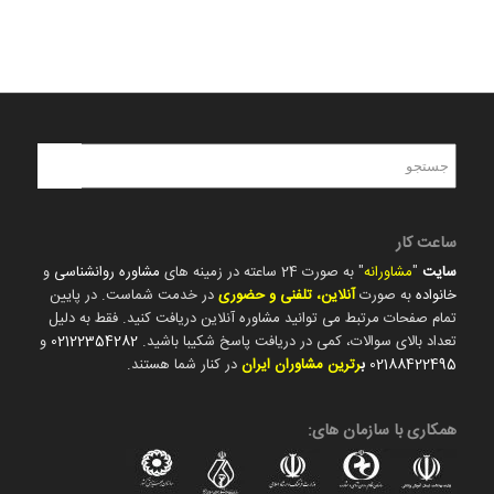
ساعت کار
سایت
"
مشاورانه
" به صورت 24 ساعته در زمینه های
مشاوره روانشناسی
و
خانواده
به صورت
آنلاین، تلفنی و حضوری
در خدمت شماست. در پایین
تمام صفحات مرتبط می توانید مشاوره آنلاین دریافت کنید. فقط به دلیل
تعداد بالای سوالات، کمی در دریافت پاسخ شکیبا باشید.
02122354282
و
02188422495
ب
رترین مشاوران ایران
در کنار شما هستند.
همکاری با سازمان های: