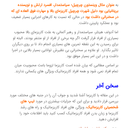
به
عنوان مثال وینستون چرچیل؛ سیاستمدار، افسرد ارتش و نویسنده
بریتانیایی بود دلیل شهرت چرچیل کاریزمای بالا و مهارت فوق العاده ای که
در سخنرانی داشت بود
در حالی که نسبت به کارهای اجرایی بسیار ضعیف
بود و عملکرد پایینی داشت.
اما آدولف هیتلر، سیاستمدار و رهبر آلمانی به علت کاریزمای بالا محبوب
بسیاری از افراد قرار گرفت اگر چه برخی از افراد از او متنفر بودند، البته او
برای رسیدن به این نقطه تمرین های بسیاری انجام داد تا بر روی دیگران
تاثیر بگذارد. او علاوه بر سخنرانی بی نظیرش توانایی بسیار بالایی در اجرا
داشت و در این امر بسیار موفق بود.
بر اساس مطالبی که بیان شده است کاریزما لزوما باعث محبوبیت میان
تمام افراد نمی شود و همه افراد کاریزماتیک ویژگی های یکسانی ندارند.
سخن آخر
در این مقاله با کاریزما آشنا شدید و جواب آن را در جنبه های مختلف مورد
بررسی قرار دادید و برای این که جزئیات بیشتری در مورد
تیپ های
شخصیتی کاریزماتیک
، ویژگی های افراد کاریزماتیک و راه های رشد
کاریزما و زبان بدن افراد کاریزماتیک کسب کنید باید اطلاعات خود را
افزایش دهید.