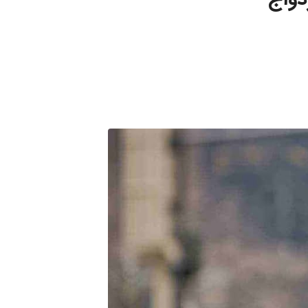
زدواج