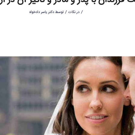
فرزندان با پدر و مادر و تاثیر آن در ا
/
/
در
نکات
توسط
دکتر یاسر دادخواه