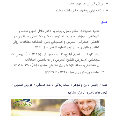
ارزش کار آن ها مهم است.
برنامه برای پیشرفت کار داشته باشند.
منبع :
عطيه صفرزاده، دكتر رسول روشن، دكتر جلال الدين شمس.
اثربخشي آموزش مديريت استرس به شيوه شناختي – رفتاري در
كاهش اضطراب، استرس و افسردگي زنان. فصلنامه مطالعات روان
شناسی بالینی. سال دوم شماره ششم. سال 1391
زهراكار، ك .؛ شفيع آبادي، ع . و دلاور، ع . (1385 ـب). ررسي اث
ـربخشي آم ـوزش تلقيح استرس در ك ـاهش اختلالات
روانشناختي، مجله تازهها و پژوهشهاي مشاوره (5( ، ،17- 55 76
سامانه پرسش و پاسخ، sppm.ir ، 1397
همه
/
زایمان
/
زن و شوهر
/
سبک زندگی
/
ضد حاملگی
/
عوارض استرس
/
قرص های تاخیری
/
مرکز مشاوره