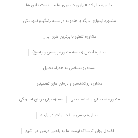
مشاوره خانواده = پایان دلخوری ها و از دست دادن ها
انتقال استرس به دیگران
مشاوره ازدواج | دیگه با هندوانه در بسته زندگیتو نابود نکن
اگر نمی خواهید به این مشکلات برسید، با افرادی که تحت تأثیر قرار گرفته
اند ارتباط برقرار نکنید و اگر نمی خواهید بر خانواده و عزیزانتان انتقال
مشاوره تلفنی با برترین های ایران
استرسی داشته باشید، وقتی این استرس را تجربه می کنید، نزدیک به آنها
ننشینید.
مشاوره آنلاین (صفحه مشاوره پرسش و پاسخ)
زیرا محققان می گویند که استرس مسری است و می تواند از شما به
دیگران در اطراف شما پخش شود، در حالی که محققان می گویند که
تست روانشناسی به همراه تحلیل
مشکلات مانند افسردگی مسری هستند و تجربیات دلپذیر مانند خنده و
شادی عمیق می تواند مسری باشد؛ بررسی های جدید نشان می دهد که
آنها واگیر دار هستند.
مشاوره روانشناسی و درمان های تضمینی
درک علل استرس
مشاوره تحصیلی و استعدادیابی
معجزه برای درمان افسردگی
اگر وارد میانسالی شده اید، مراقب سلامت روانی خود باشید.
مشاوره جنسی و لذت بیشتر در رابطه
محققان می گویند زنان در سن سی سالگی بیشتر تحت فشار قرار می
گیرند و در معرض استرس قرار دارند.
اختلال روان ترسناک نیست ما به راحتی درمان می کنیم