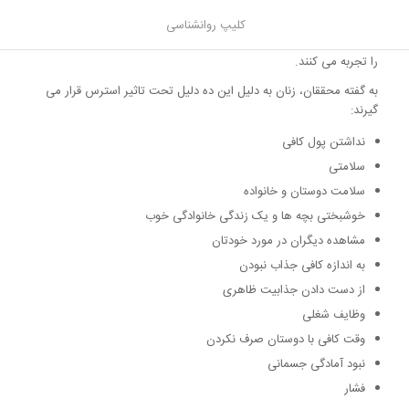
براساس گزارش روزنامه، محققان دریافتند که سی و چهار درصد از زنان
پیش از ازدواج هستند، در حالی که زنان بیشتر از بیست و پنج سالگی
کلیپ روانشناسی
احساس خوشبختی می کنند و در هر زمان در زندگی شان کمترین استرس
را تجربه می کنند.
به گفته محققان، زنان به دلیل این ده دلیل تحت تاثیر استرس قرار می
گیرند:
نداشتن پول کافی
سلامتی
سلامت دوستان و خانواده
خوشبختی بچه ها و یک زندگی خانوادگی خوب
مشاهده دیگران در مورد خودتان
به اندازه کافی جذاب نبودن
از دست دادن جذابیت ظاهری
وظایف شغلی
وقت کافی با دوستان صرف نکردن
نبود آمادگی جسمانی
فشار