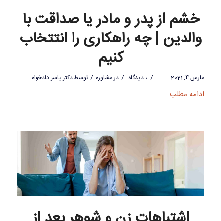
خشم از پدر و مادر یا صداقت با
والدین | چه راهکاری را انتتخاب
کنیم
/
/
/
مارس 4, 2021
0 دیدگاه
در
مشاوره
توسط
دکتر یاسر دادخواه
ادامه مطلب
اشتباهات زن و شوهر بعد از