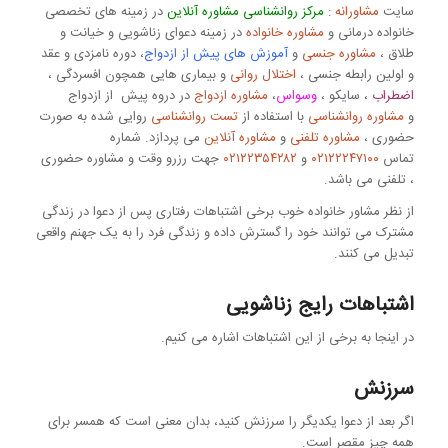
سایت
مشاورانه
:
مرکز روانشناسی مشاوره آنلاین
در زمینه های تخصصی
خانواده درمانی و
مشاوره خانواده
در زمینه دعوای زناشویی و خیانت و
طلاق ،
مشاوره جنسی
و
آموزش های پیش از ازدواج
، دوره نامزدی و عقد
و اولین رابطه جنسی ،
اختلال روانی
و بیماری هایی همچون افسردگی ،
اضطراب
، سایکو ،
وسواس
،
مشاوره ازدواج
در دروه پیش از ازدواج
و
مشاوره روانشناسی
با استفاده از
تست روانشناسی
روایی شده به صورت
حضوری ،
مشاوره تلفنی
و
مشاوره آنلاین
می پردازد. شماره
تماس
۰۲۱۲۲۲۴۷۱۰۰
و
۰۲۱۲۲۳۵۴۲۸۲
جهت رزرو وقت و مشاوره حضوری
، تلفنی می باشد.
از نظر مشاور خانواده خوب برخی اشتباهات رفتاری پس از دعوا در زندگی
مشترک می توانند خود را گسترش داده و زندگی فرد را به یک جهنم واقعی
تبدیل می کنند.
اشتباهات رایج زناشویی
در اینجا به برخی از این اشتباهات اشاره می کنیم.
سرزنش
اگر بعد از دعوا یکدیگر را سرزنش کنید، بدان معنی است که همسر برای
همه چیز مقصر است.